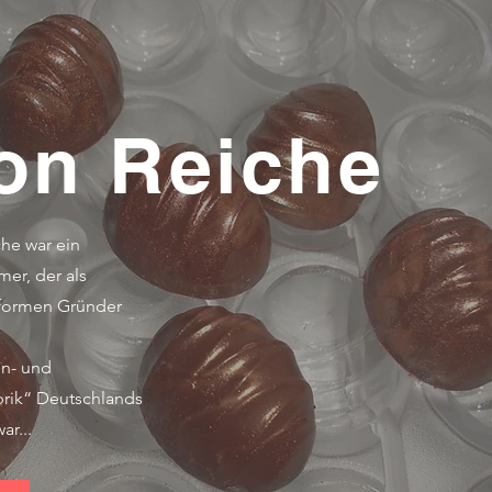
on Reiche
che war ein
mer
, der als
hformen Gründer
n- und
brik“ Deutschlands
ar...