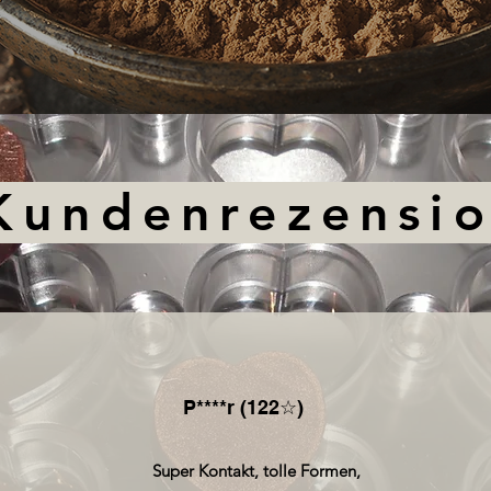
Kundenrezensi
P
****r (122☆)
Super Kontakt, tolle Formen,