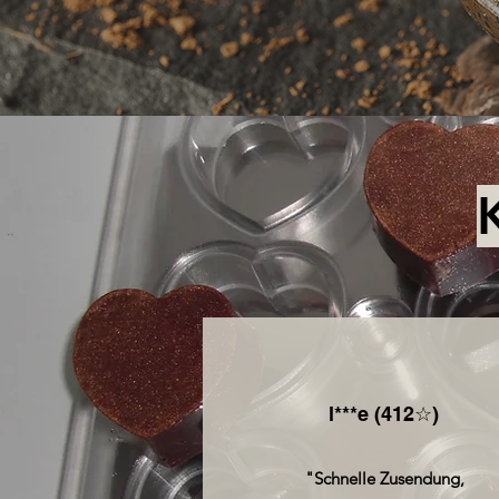
l***e (412☆)
"Schnelle Zusendung,