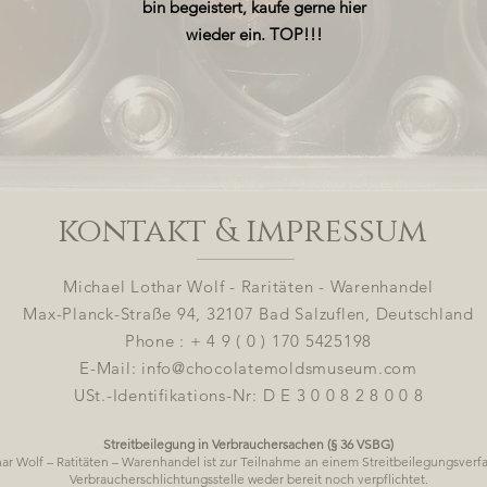
bin begeistert, kaufe gerne hier
wieder ein. TOP!!!
Anton Reiche Polycarbonat
kontakt & impressum
Schokoladenform
Michael Lothar Wolf - Raritäten - Warenhandel
Max-Planck-Straße 94, 32107 Bad Salzuflen, Deutschland
Phone : + 4 9 ( 0 ) 170 5425198
E-Mail:
info@chocolatemoldsmuseum.com
USt.-Identifikations-Nr: D E 3 0 0 8 2 8 0 0 8
Streitbeilegung in Verbrauchersachen (§ 36 VSBG)
ar Wolf – Ratitäten – Warenhandel ist zur Teilnahme an einem Streitbeilegungsverf
Verbraucherschlichtungsstelle weder bereit noch verpflichtet.