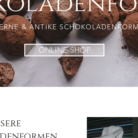
koladenf
ERNE & ANTIKE SCHOKOLADENFOR
ONLINE-SHOP
sere
adenformen