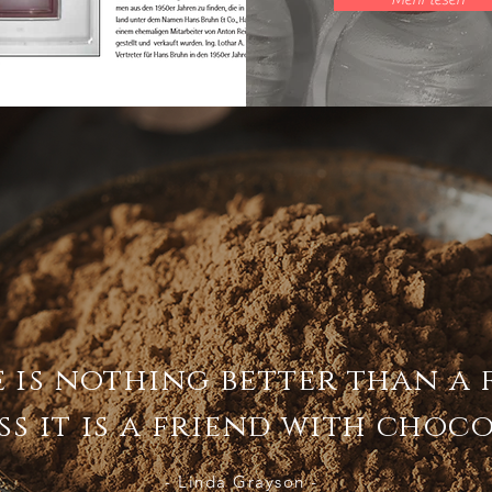
 is nothing better than a 
s it is a friend with choco
- Linda Grayson -