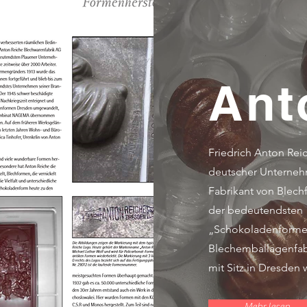
Ant
Friedrich Anton Rei
deutscher
Unterneh
Fabrikant von Blec
der bedeutendsten
„Schokoladenforme
Blech
emballagen
fa
mit Sitz in Dresden w
Mehr lesen