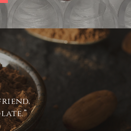
friend,
late.”