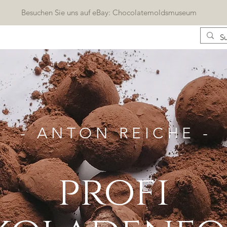
Besuchen Sie uns auf eBay: Chocolatemoldsmuseum
KONTAKT
KATALOG
BLOG
Geschenkkarte
- ANTON REICHE -
profi