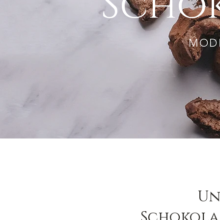
Scho
MOD
Un
Schokol