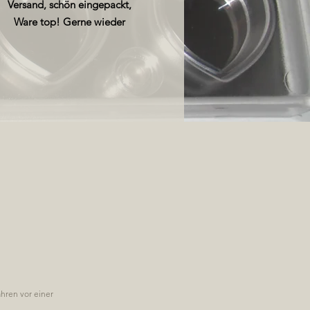
Versand, schön eingepackt,
Ware top! Gerne wieder
Anton Reiche Polycarbonat
Schokoladenform
ahren vor einer