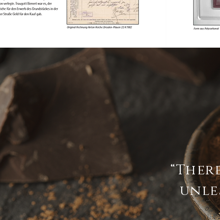
“There
unles