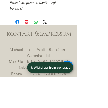
Preis inkl. gesetzl. MwSt. zzgl.
Versand
kontakt & impressum
Michael Lothar Wolf - Raritäten -
Warenhandel
Max-Planck-Straße 94, 32107 Bad
Salzuflen, Deutschland
Phone : +
4 9 ( 0 ) 170 5425198
E-Mail:
info@chocolatemoldsmuseum.com
USt.-Identifikations-Nr: D E
3 0 0 8
2 8 0 0 8