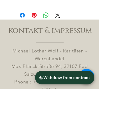
kontakt & impressum
Michael Lothar Wolf - Raritäten -
Warenhandel
Max-Planck-Straße 94, 32107 Bad
Salzuflen, Deutschland
Phone : +
4 9 ( 0 ) 170 5425198
E-Mail:
info@chocolatemoldsmuseum.com
USt.-Identifikations-Nr: D E
3 0 0 8
2 8 0 0 8
Streitbeilegung in Verbrauchersachen (§ 36
VSBG)
Michael Lothar Wolf – Ratitäten –