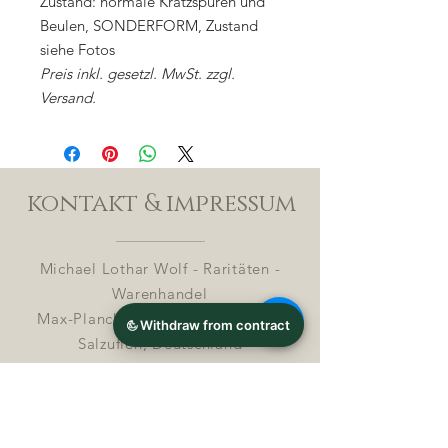
Zustand: normale Kratzspuren und
Beulen, SONDERFORM, Zustand
siehe Fotos
Preis inkl. gesetzl. MwSt. zzgl.
Versand.
kontakt & impressum
Michael Lothar Wolf - Raritäten -
Warenhandel
Max-Planck-Straße 94, 32107 Bad
Salzuflen, Deutschland
Phone : +
4 9 ( 0 ) 170 5425198
E-Mail:
info@chocolatemoldsmuseum.com
USt.-Identifikations-Nr: D E
3 0 0 8