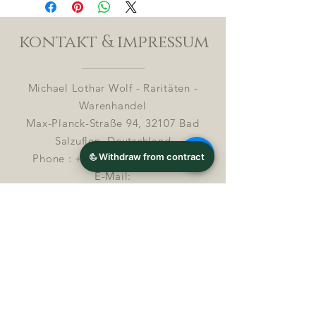
kontakt & impressum
Michael Lothar Wolf - Raritäten -
Warenhandel
Max-Planck-Straße 94, 32107 Bad
Salzuflen, Deutschland
Phone : +
4 9 ( 0 ) 170 5425198
E-Mail:
info@chocolatemoldsmuseum.com
USt.-Identifikations-Nr: D E
3 0 0 8
2 8 0 0 8
Streitbeilegung in Verbrauchersachen (§ 36
VSBG)
Michael Lothar Wolf – Ratitäten –
Warenhandel ist zur Teilnahme an einem
Streitbeilegungsverfahren vor einer