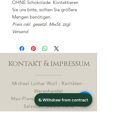
OHNE Schokolade. Kontaktieren
Sie uns bitte, sollten Sie größere
Mengen benötigen.
Preis inkl. gesetzl. MwSt. zzgl.
Versand.
kontakt & impressum
Michael Lothar Wolf - Raritäten -
Warenhandel
Max-Planck-Straße 94, 32107 Bad
Salzuflen, Deutschland
Phone : +
4 9 ( 0 ) 170 5425198
E-Mail:
info@chocolatemoldsmuseum.com