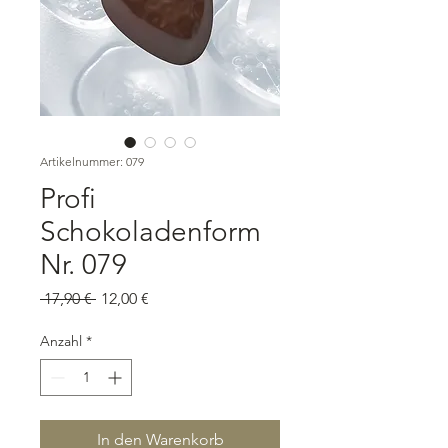
Artikelnummer: 079
Profi
Schokoladenform
Nr. 079
Standardpreis
Sale-
 17,90 € 
12,00 €
Preis
Anzahl
*
In den Warenkorb