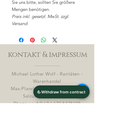
Sie uns bitte, sollten Sie größere
Mengen benötigen.
Preis inkl. gesetzl. MwSt. zzgl.
Versand.
kontakt & impressum
Michael Lothar Wolf - Raritäten -
Warenhandel
Max-Planck-Straße 94, 32107 Bad
Salzuflen, Deutschland
Phone : +
4 9 ( 0 ) 170 5425198
E-Mail:
info@chocolatemoldsmuseum.com
USt.-Identifikations-Nr: D E
3 0 0 8