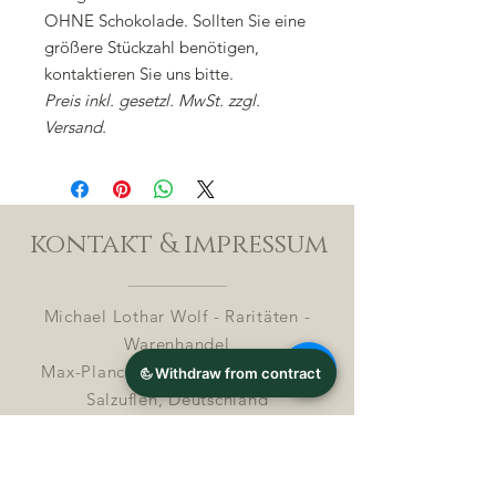
OHNE Schokolade. Sollten Sie eine
größere Stückzahl benötigen,
kontaktieren Sie uns bitte.
Preis inkl. gesetzl. MwSt. zzgl.
Versand.
kontakt & impressum
Michael Lothar Wolf - Raritäten -
Warenhandel
Max-Planck-Straße 94, 32107 Bad
Salzuflen, Deutschland
Phone : +
4 9 ( 0 ) 170 5425198
E-Mail:
info@chocolatemoldsmuseum.com