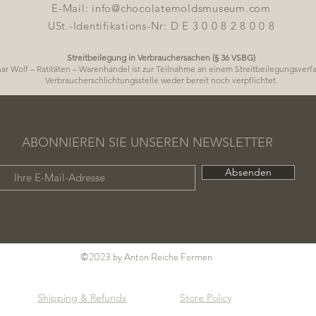
E-Mail:
info@chocolatemoldsmuseum.com
USt.-Identifikations-Nr: D E 3 0 0 8 2 8 0 0 8
Streitbeilegung in Verbrauchersachen (§ 36 VSBG)
ar Wolf – Ratitäten – Warenhandel ist zur Teilnahme an einem Streitbeilegungsverf
Verbraucherschlichtungsstelle weder bereit noch verpflichtet.
ABONNIEREN SIE UNSEREN NEWSLETTER
Absenden
©2023 by Anton Reiche Formen
Shipping & Refunds
Store Policy