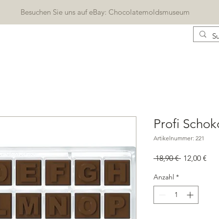
Besuchen Sie uns auf eBay: Chocolatemoldsmuseum
KONTAKT
KATALOG
BLOG
Geschenkkarte
Profi Schok
Artikelnummer: 221
Standardpr
Sal
 18,90 € 
12,00 €
Pre
Anzahl
*