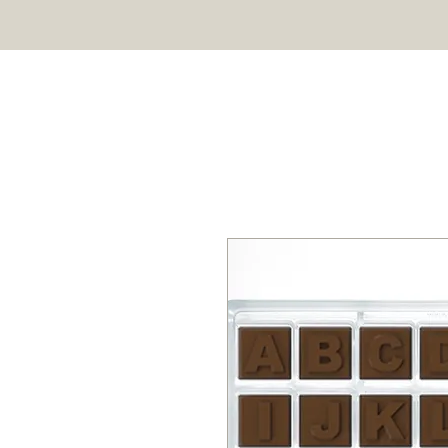
HOME
SHOP
ÜBER UNS
Profi Schokoladenformen