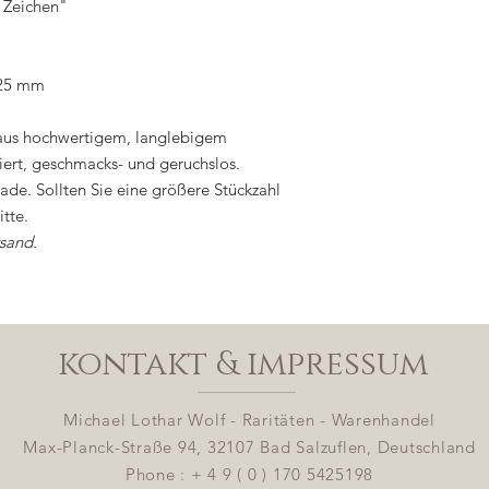
 Zeichen"
 25 mm
 aus hochwertigem, langlebigem
ziert, geschmacks- und geruchslos.
e. Sollten Sie eine größere Stückzahl
tte.
rsand.
kontakt & impressum
Michael Lothar Wolf - Raritäten - Warenhandel
Max-Planck-Straße 94, 32107 Bad Salzuflen, Deutschland
Phone : + 4 9 ( 0 ) 170 5425198