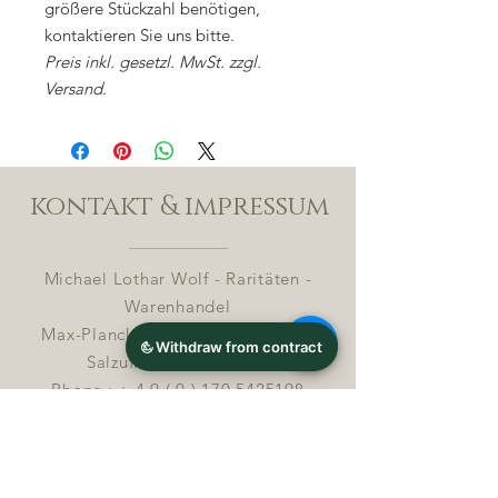
größere Stückzahl benötigen,
kontaktieren Sie uns bitte.
Preis inkl. gesetzl. MwSt. zzgl.
Versand.
kontakt & impressum
Michael Lothar Wolf - Raritäten -
Warenhandel
Max-Planck-Straße 94, 32107 Bad
Salzuflen, Deutschland
Phone : +
4 9 ( 0 ) 170 5425198
E-Mail:
info@chocolatemoldsmuseum.com
USt.-Identifikations-Nr: D E
3 0 0 8