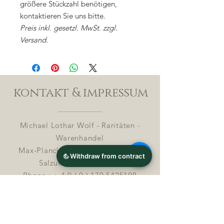
größere Stückzahl benötigen,
kontaktieren Sie uns bitte.
Preis inkl. gesetzl. MwSt. zzgl.
Versand.
kontakt & impressum
Michael Lothar Wolf - Raritäten -
Warenhandel
Max-Planck-Straße 94, 32107 Bad
Salzuflen, Deutschland
Phone : +
4 9 ( 0 ) 170 5425198
E-Mail:
info@chocolatemoldsmuseum.com
USt.-Identifikations-Nr: D E
3 0 0 8