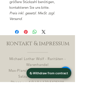
größere Stückzahl benötigen,
kontaktieren Sie uns bitte.
Preis inkl. gesetzl. MwSt. zzgl.
Versand.
kontakt & impressum
Michael Lothar Wolf - Raritäten -
Warenhandel
Max-Planck-Straße 94, 32107 Bad
Salzuflen, Deutschland
Phone : +
4 9 ( 0 ) 170 5425198
E-Mail:
info@chocolatemoldsmuseum.com
USt.-Identifikations-Nr: D E
3 0 0 8