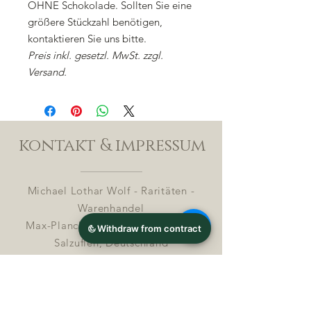
OHNE Schokolade. Sollten Sie eine
größere Stückzahl benötigen,
kontaktieren Sie uns bitte.
Preis inkl. gesetzl. MwSt. zzgl.
Versand.
kontakt & impressum
Michael Lothar Wolf - Raritäten -
Warenhandel
Max-Planck-Straße 94, 32107 Bad
Salzuflen, Deutschland
Phone : +
4 9 ( 0 ) 170 5425198
E-Mail:
info@chocolatemoldsmuseum.com