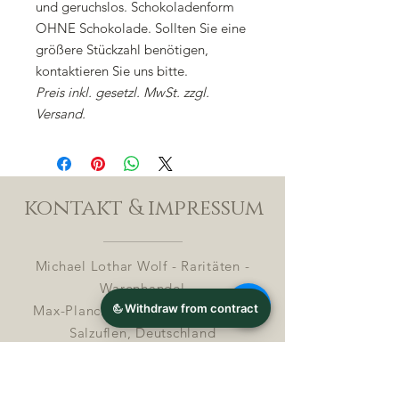
und geruchslos. Schokoladenform
OHNE Schokolade. Sollten Sie eine
größere Stückzahl benötigen,
kontaktieren Sie uns bitte.
Preis inkl. gesetzl. MwSt. zzgl.
Versand.
kontakt & impressum
Michael Lothar Wolf - Raritäten -
Warenhandel
Max-Planck-Straße 94, 32107 Bad
Salzuflen, Deutschland
Phone : +
4 9 ( 0 ) 170 5425198
E-Mail: