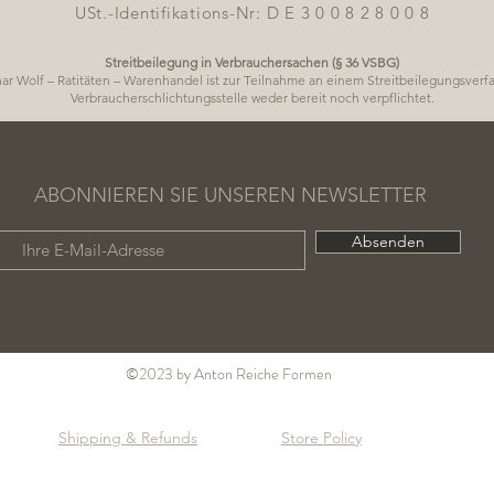
USt.-Identifikations-Nr: D E 3 0 0 8 2 8 0 0 8
Streitbeilegung in Verbrauchersachen (§ 36 VSBG)
ar Wolf – Ratitäten – Warenhandel ist zur Teilnahme an einem Streitbeilegungsverf
Verbraucherschlichtungsstelle weder bereit noch verpflichtet.
ABONNIEREN SIE UNSEREN NEWSLETTER
Absenden
©2023 by Anton Reiche Formen
Shipping & Refunds
Store Policy