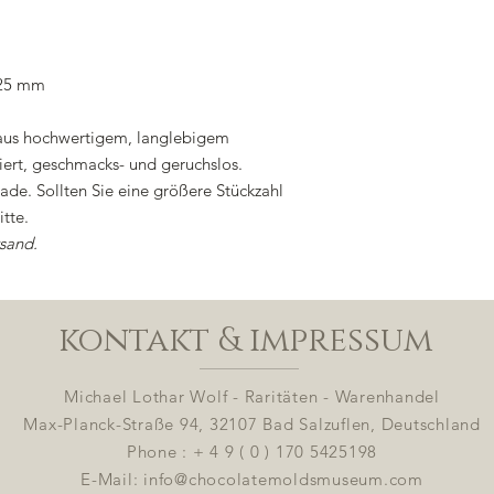
"
 25 mm
 aus hochwertigem, langlebigem
ziert, geschmacks- und geruchslos.
e. Sollten Sie eine größere Stückzahl
tte.
rsand.
kontakt & impressum
Michael Lothar Wolf - Raritäten - Warenhandel
Max-Planck-Straße 94, 32107 Bad Salzuflen, Deutschland
Phone : + 4 9 ( 0 ) 170 5425198
E-Mail:
info@chocolatemoldsmuseum.com