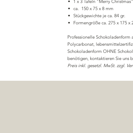
1 x 3 Tafeln "Merry Christmas
ca. 150 x 75 x 8 mm
Stückgewichte je ca. 84 gr.
Formengröße ca. 275 x 175 x
Professionelle Schokoladenform
Polycarbonat, lebensmittelzertifi
Schokoladenform OHNE Schokolad
benötigen, kontaktieren Sie uns bi
Preis inkl. gesetzl. MwSt. zzgl. Ve