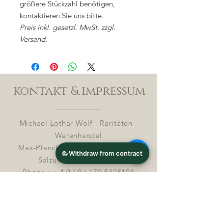
größere Stückzahl benötigen,
kontaktieren Sie uns bitte.
Preis inkl. gesetzl. MwSt. zzgl.
Versand.
kontakt & impressum
Michael Lothar Wolf - Raritäten -
Warenhandel
Max-Planck-Straße 94, 32107 Bad
Salzuflen, Deutschland
Phone : +
4 9 ( 0 ) 170 5425198
E-Mail:
info@chocolatemoldsmuseum.com
USt.-Identifikations-Nr: D E
3 0 0 8