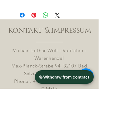
kontakt & impressum
Michael Lothar Wolf - Raritäten -
Warenhandel
Max-Planck-Straße 94, 32107 Bad
Salzuflen, Deutschland
Phone : +
4 9 ( 0 ) 170 5425198
E-Mail:
info@chocolatemoldsmuseum.com
USt.-Identifikations-Nr: D E
3 0 0 8
2 8 0 0 8
Streitbeilegung in Verbrauchersachen (§ 36
VSBG)
Michael Lothar Wolf – Ratitäten –