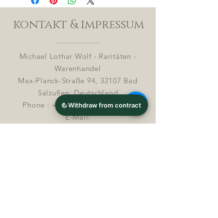
kontakt & impressum
Michael Lothar Wolf - Raritäten -
Warenhandel
Max-Planck-Straße 94, 32107 Bad
Salzuflen, Deutschland
Phone : +
4 9 ( 0 ) 170 5425198
E-Mail:
info@chocolatemoldsmuseum.com
USt.-Identifikations-Nr: D E
3 0 0 8
2 8 0 0 8
Streitbeilegung in Verbrauchersachen (§ 36
VSBG)
Michael Lothar Wolf – Ratitäten –
Warenhandel ist zur Teilnahme an einem
Streitbeilegungsverfahren vor einer