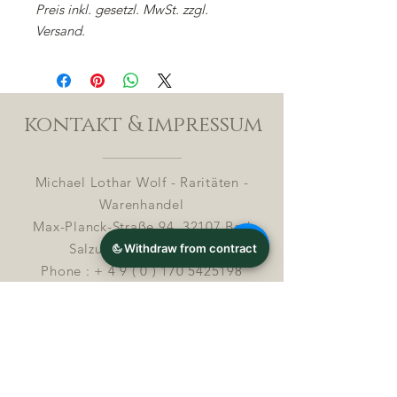
Preis inkl. gesetzl. MwSt. zzgl.
Versand.
kontakt & impressum
Michael Lothar Wolf - Raritäten -
Warenhandel
Max-Planck-Straße 94, 32107 Bad
Salzuflen, Deutschland
Phone : +
4 9 ( 0 ) 170 5425198
E-Mail:
info@chocolatemoldsmuseum.com
USt.-Identifikations-Nr: D E
3 0 0 8
2 8 0 0 8