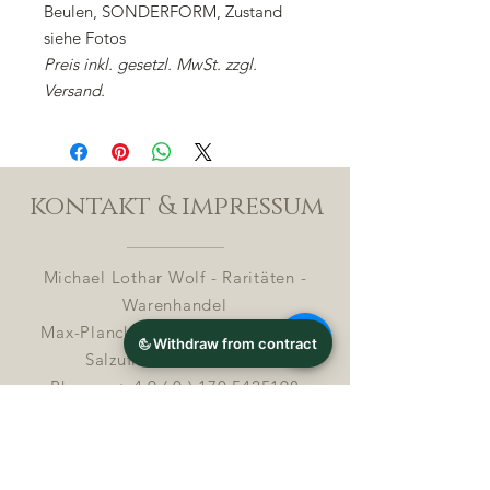
Beulen, SONDERFORM, Zustand
siehe Fotos
Preis inkl. gesetzl. MwSt. zzgl.
Versand.
kontakt & impressum
Michael Lothar Wolf - Raritäten -
Warenhandel
Max-Planck-Straße 94, 32107 Bad
Salzuflen, Deutschland
Phone : +
4 9 ( 0 ) 170 5425198
E-Mail:
info@chocolatemoldsmuseum.com
USt.-Identifikations-Nr: D E
3 0 0 8