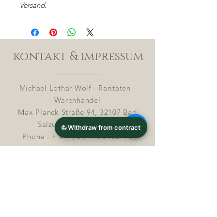
Versand.
kontakt & impressum
Michael Lothar Wolf - Raritäten -
Warenhandel
Max-Planck-Straße 94, 32107 Bad
Salzuflen, Deutschland
Phone : +
4 9 ( 0 ) 170 5425198
E-Mail:
info@chocolatemoldsmuseum.com
USt.-Identifikations-Nr: D E
3 0 0 8
2 8 0 0 8
Streitbeilegung in Verbrauchersachen (§ 36
VSBG)