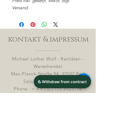
Preis inkl. gesetzl. MwSt. zzgl.
Versand.
kontakt & impressum
Michael Lothar Wolf - Raritäten -
Warenhandel
Max-Planck-Straße 94, 32107 Bad
Salzuflen, Deutschland
Phone : +
4 9 ( 0 ) 170 5425198
E-Mail:
info@chocolatemoldsmuseum.com
USt.-Identifikations-Nr: D E
3 0 0 8
2 8 0 0 8
Streitbeilegung in Verbrauchersachen (§ 36