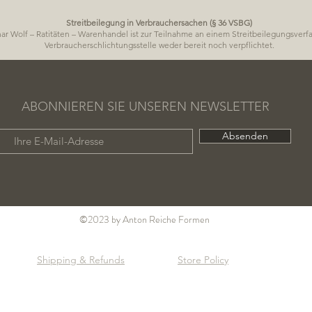
Streitbeilegung in Verbrauchersachen (§ 36 VSBG)
ar Wolf – Ratitäten – Warenhandel ist zur Teilnahme an einem Streitbeilegungsverf
Verbraucherschlichtungsstelle weder bereit noch verpflichtet.
ABONNIEREN SIE UNSEREN NEWSLETTER
Absenden
©2023 by Anton Reiche Formen
Shipping & Refunds
Store Policy