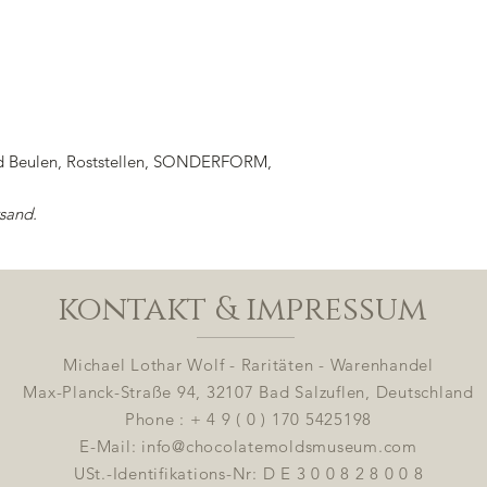
nd Beulen, Roststellen, SONDERFORM,
rsand.
kontakt & impressum
Michael Lothar Wolf - Raritäten - Warenhandel
Max-Planck-Straße 94, 32107 Bad Salzuflen, Deutschland
Phone : + 4 9 ( 0 ) 170 5425198
E-Mail:
info@chocolatemoldsmuseum.com
USt.-Identifikations-Nr: D E 3 0 0 8 2 8 0 0 8