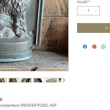
Anzahl
*
In
t)
chokoladenform RIESIGER PUDEL AUF