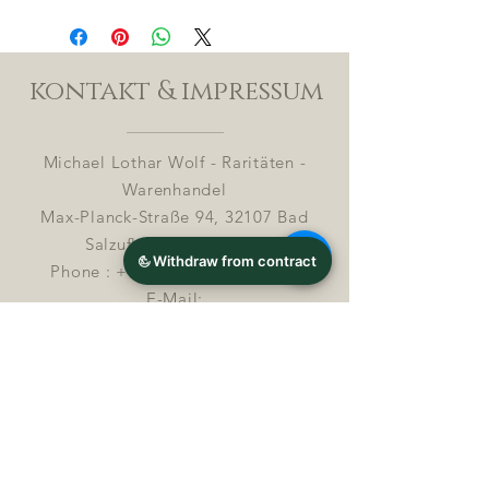
kontakt & impressum
Michael Lothar Wolf - Raritäten -
Warenhandel
Max-Planck-Straße 94, 32107 Bad
Salzuflen, Deutschland
Phone : +
4 9 ( 0 ) 170 5425198
E-Mail:
info@chocolatemoldsmuseum.com
USt.-Identifikations-Nr: D E
3 0 0 8
2 8 0 0 8
Streitbeilegung in Verbrauchersachen (§ 36
VSBG)
Michael Lothar Wolf – Ratitäten –